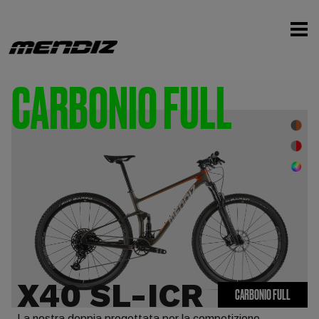
CARBONIO FULL
X40 SL-ICR
CARBONIO FULL
La nostra doppia progettata per la competizione