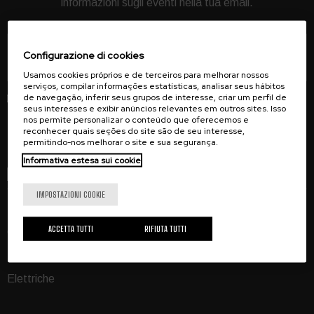
informazioni sugli eventi nella tua email.
Configurazione di cookies
Registrati
Usamos cookies próprios e de terceiros para melhorar nossos
serviços, compilar informações estatísticas, analisar seus hábitos
de navegação, inferir seus grupos de interesse, criar um perfil de
seus interesses e exibir anúncios relevantes em outros sites. Isso
nos permite personalizar o conteúdo que oferecemos e
reconhecer quais seções do site são de seu interesse,
permitindo-nos melhorar o site e sua segurança.
Informativa estesa sui cookie
BICICLETTE
IMPOSTAZIONI COOKIE
Strada
ACCETTA TUTTI
RIFIUTA TUTTI
Gravel
MTB
Elettriche