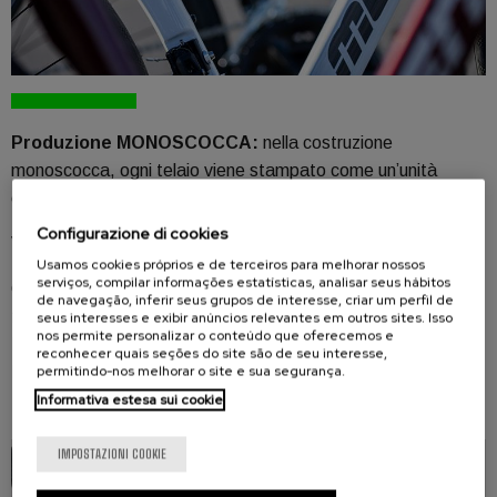
Produzione MONOSCOCCA:
nella costruzione
monoscocca, ogni telaio viene stampato come un’unità
completa.
Configurazione di cookies
VANTAGGI
Usamos cookies próprios e de terceiros para melhorar nossos
serviços, compilar informações estatísticas, analisar seus hábitos
Comportamento omogeneo e trasmissione ottimale delle
de navegação, inferir seus grupos de interesse, criar um perfil de
forze e delle tensioni.
seus interesses e exibir anúncios relevantes em outros sites. Isso
nos permite personalizar o conteúdo que oferecemos e
Maggiore controllo sulle prestazioni del telaio.
reconhecer quais seções do site são de seu interesse,
permitindo-nos melhorar o site e sua segurança.
Maggiore capacità di ottenere pesi più contenuti.
Informativa estesa sui cookie
IMPOSTAZIONI COOKIE