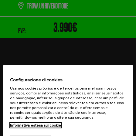
TROVA UN RIVENDITORE
3.990€
PVP:
VOGLIO ISCRIVERMI
Configurazione di cookies
Usamos cookies próprios e de terceiros para melhorar nossos
serviços, compilar informações estatísticas, analisar seus hábitos
de navegação, inferir seus grupos de interesse, criar um perfil de
seus interesses e exibir anúncios relevantes em outros sites. Isso
Ricevi offerte speciali, notizie esclusive sui prodotti e
nos permite personalizar o conteúdo que oferecemos e
reconhecer quais seções do site são de seu interesse,
informazioni sugli eventi nella tua email.
permitindo-nos melhorar o site e sua segurança.
Informativa estesa sui cookie