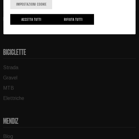
Registrati
IMPOSTAZIONI COOKIE
ACCETTA TUTTI
RIFIUTA TUTTI
BICICLETTE
Strada
Gravel
MTB
Elettriche
MENDIZ
Blog