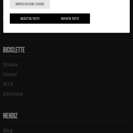
Registrati
IMPOSTAZIONI COOKIE
ACCETTA TUTTI
RIFIUTA TUTTI
BICICLETTE
Strada
Gravel
MTB
Elettriche
MENDIZ
Blog