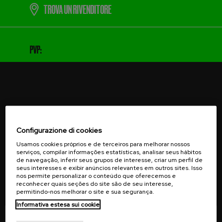
TROVA UN RIVENDITORE
PVP:
VOGLIO ISCRIVERMI
Configurazione di cookies
Usamos cookies próprios e de terceiros para melhorar nossos
serviços, compilar informações estatísticas, analisar seus hábitos
de navegação, inferir seus grupos de interesse, criar um perfil de
seus interesses e exibir anúncios relevantes em outros sites. Isso
Ricevi offerte speciali, notizie esclusive sui prodotti e
nos permite personalizar o conteúdo que oferecemos e
reconhecer quais seções do site são de seu interesse,
informazioni sugli eventi nella tua email.
permitindo-nos melhorar o site e sua segurança.
Informativa estesa sui cookie