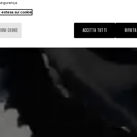
 segurança.
 estesa sui cookie
IONI COOKIE
ACCETTA TUTTI
RIFIUTA