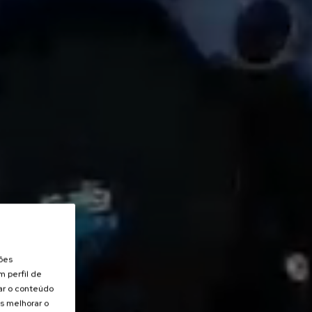
ções
m perfil de
zar o conteúdo
s melhorar o