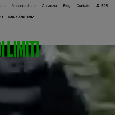
tori
Manuale d'uso
Garanzia
Blog
Contatto
B2B
ONLY FOR YOU
PT
I LIMITI