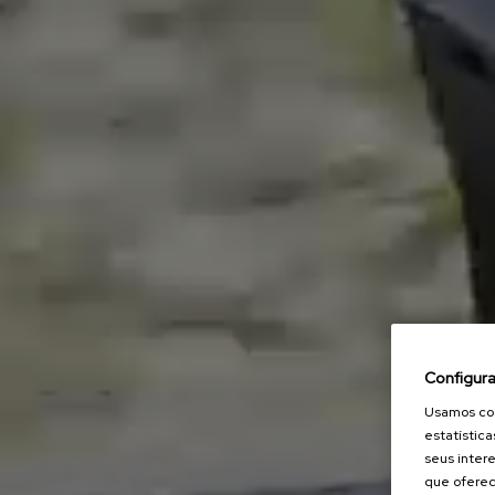
Configura
Usamos coo
estatística
seus intere
que oferec